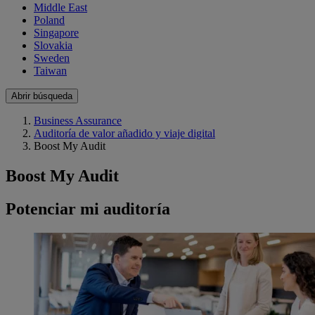
Middle East
Poland
Singapore
Slovakia
Sweden
Taiwan
Abrir búsqueda
Business Assurance
Auditoría de valor añadido y viaje digital
Boost My Audit
Boost My Audit
Potenciar mi auditoría