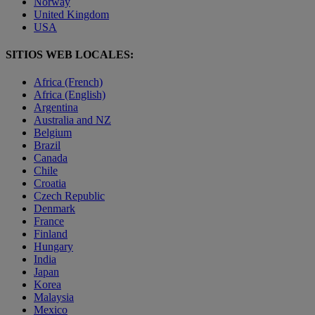
Norway
United Kingdom
USA
SITIOS WEB LOCALES:
Africa (French)
Africa (English)
Argentina
Australia and NZ
Belgium
Brazil
Canada
Chile
Croatia
Czech Republic
Denmark
France
Finland
Hungary
India
Japan
Korea
Malaysia
Mexico