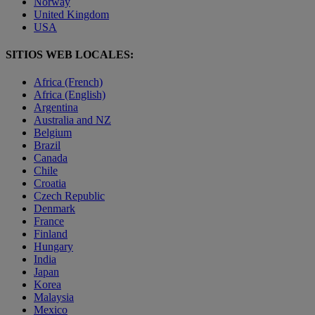
Norway
United Kingdom
USA
SITIOS WEB LOCALES:
Africa (French)
Africa (English)
Argentina
Australia and NZ
Belgium
Brazil
Canada
Chile
Croatia
Czech Republic
Denmark
France
Finland
Hungary
India
Japan
Korea
Malaysia
Mexico