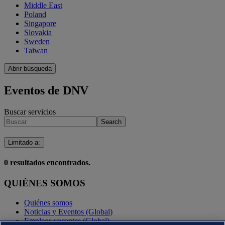
Middle East
Poland
Singapore
Slovakia
Sweden
Taiwan
Abrir búsqueda
Eventos de DNV
Buscar servicios
Search
Limitado a
:
0
resultados encontrados.
QUIÉNES SOMOS
Quiénes somos
Noticias y Eventos (Global)
Empleos vacantes (Global)