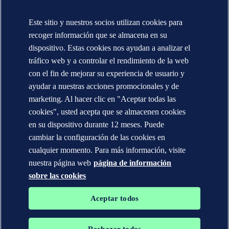
Annual reports (Global)
Este sitio y nuestros socios utilizan cookies para
CONTÁCTENOS
recoger información que se almacena en su
Contacte con nosotros
dispositivo. Estas cookies nos ayudan a analizar el
Dónde estamos
tráfico web y a controlar el rendimiento de la web
Media contacts (Global)
Veracity.com
con el fin de mejorar su experiencia de usuario y
ayudar a nuestras acciones promocionales y de
Declaración de privacidad
Términos de uso
marketing. Al hacer clic en "Aceptar todas las
Copyright © DNV AS 2025
cookies", usted acepta que se almacenen cookies
Información de las cookies
en su dispositivo durante 12 meses. Puede
cambiar la configuración de las cookies en
cualquier momento. Para más información, visite
nuestra página web
página de información
sobre las cookies
Aceptar todos