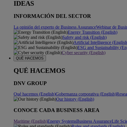
IDEAS
INFORMACIÓN DEL SECTOR
La opinión del experto de Business Assurance
Webinar de Busi
Energy Transition (English)
Safety and risk (English)
Artificial Intelligence (Englis
ESG and Sustainability (En
Cyber security (English)
QUÉ HACEMOS
QUÉ HACEMOS
DNV GROUP
Qué hacemos (English)
Gobernanza corporativa (English)
Resea
Our history (English)
CONOCE CADA BUSINESS AREA
Maritime (English)
Energy Systems
Business Assurance
Life Sci
Rules and standards (English)