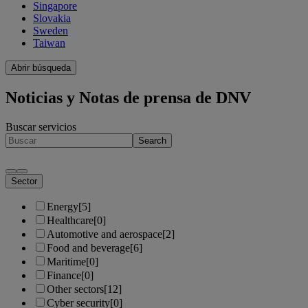
Singapore
Slovakia
Sweden
Taiwan
Abrir búsqueda
Noticias y Notas de prensa de DNV
Buscar servicios
Search
Sector
Energy
[5]
Healthcare
[0]
Automotive and aerospace
[2]
Food and beverage
[6]
Maritime
[0]
Finance
[0]
Other sectors
[12]
Cyber security
[0]