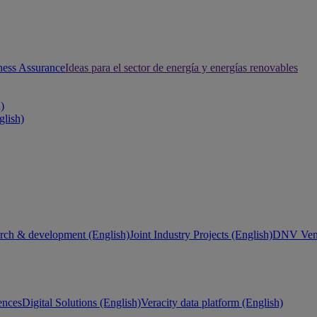
ness Assurance
Ideas para el sector de energía y energías renovables
h)
glish)
rch & development (English)
Joint Industry Projects (English)
DNV Vent
ences
Digital Solutions (English)
Veracity data platform (English)