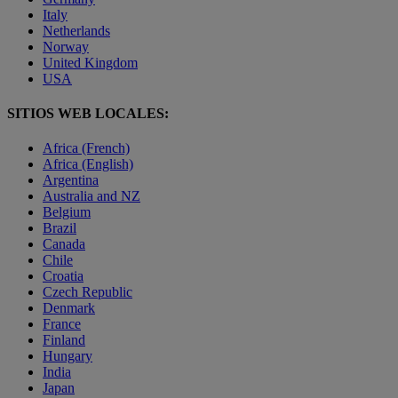
Italy
Netherlands
Norway
United Kingdom
USA
SITIOS WEB LOCALES:
Africa (French)
Africa (English)
Argentina
Australia and NZ
Belgium
Brazil
Canada
Chile
Croatia
Czech Republic
Denmark
France
Finland
Hungary
India
Japan