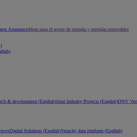
ness Assurance
Ideas para el sector de energía y energías renovables
h)
glish)
rch & development (English)
Joint Industry Projects (English)
DNV Vent
ences
Digital Solutions (English)
Veracity data platform (English)