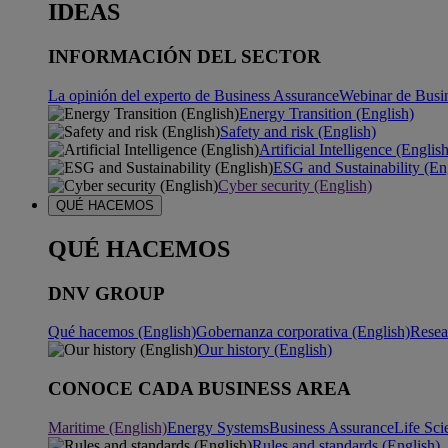
IDEAS
INFORMACIÓN DEL SECTOR
La opinión del experto de Business Assurance
Webinar de Busi
Energy Transition (English)
Safety and risk (English)
Artificial Intelligence (Englis
ESG and Sustainability (En
Cyber security (English)
QUÉ HACEMOS
QUÉ HACEMOS
DNV GROUP
Qué hacemos (English)
Gobernanza corporativa (English)
Resea
Our history (English)
CONOCE CADA BUSINESS AREA
Maritime (English)
Energy Systems
Business Assurance
Life Sci
Rules and standards (English)