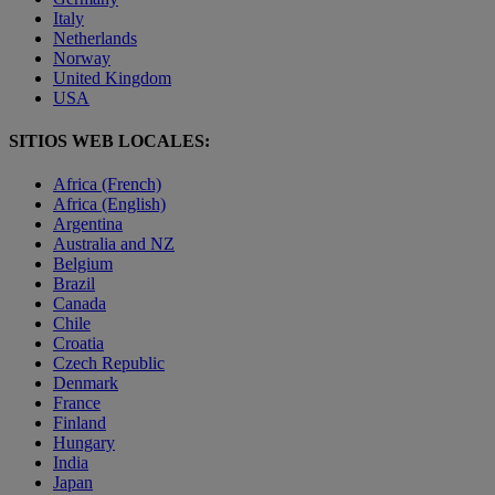
Italy
Netherlands
Norway
United Kingdom
USA
SITIOS WEB LOCALES:
Africa (French)
Africa (English)
Argentina
Australia and NZ
Belgium
Brazil
Canada
Chile
Croatia
Czech Republic
Denmark
France
Finland
Hungary
India
Japan