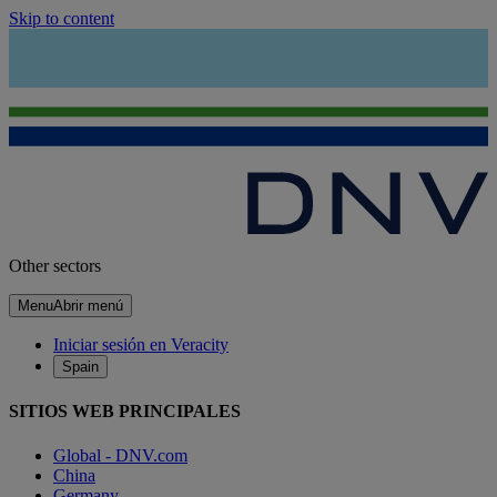
Skip to content
Other sectors
Menu
Abrir menú
Iniciar sesión en Veracity
Spain
SITIOS WEB PRINCIPALES
Global - DNV.com
China
Germany