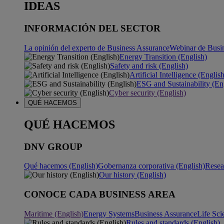
IDEAS
INFORMACIÓN DEL SECTOR
La opinión del experto de Business Assurance
Webinar de Busi
Energy Transition (English)
Safety and risk (English)
Artificial Intelligence (Englis
ESG and Sustainability (En
Cyber security (English)
QUÉ HACEMOS
QUÉ HACEMOS
DNV GROUP
Qué hacemos (English)
Gobernanza corporativa (English)
Resea
Our history (English)
CONOCE CADA BUSINESS AREA
Maritime (English)
Energy Systems
Business Assurance
Life Sci
Rules and standards (English)