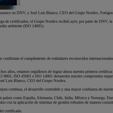
surance en DNV, y José Luis Blanco, CEO del Grupo Nordex. Fotógraf
e certificados, el Grupo Nordex recibió ayer, por parte de DNV, la cer
edio ambiente (ISO 14001).
 que confirman el cumplimiento de estándares reconocidos internacionalme
hos años, estamos orgullosos de lograr ahora nuestra primera certificac
 ISO 9001, ISO 45001 e ISO 14001 demuestra nuestro compromiso inquebra
 José Luis Blanco, CEO del Grupo Nordex.
 mejora continua, el desarrollo sostenible y una mayor confianza de nue
n países como España, Alemania, Chile, India, México y Noruega. Duran
o con la aplicación de sistemas de gestión robustos de manera consiste
l certificado.