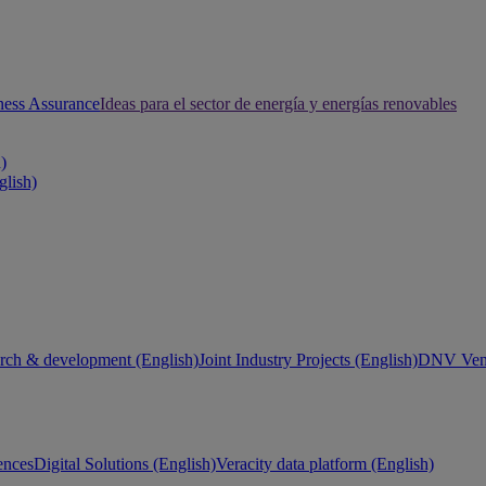
ness Assurance
Ideas para el sector de energía y energías renovables
h)
glish)
rch & development (English)
Joint Industry Projects (English)
DNV Vent
ences
Digital Solutions (English)
Veracity data platform (English)