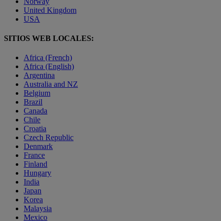
Norway
United Kingdom
USA
SITIOS WEB LOCALES:
Africa (French)
Africa (English)
Argentina
Australia and NZ
Belgium
Brazil
Canada
Chile
Croatia
Czech Republic
Denmark
France
Finland
Hungary
India
Japan
Korea
Malaysia
Mexico