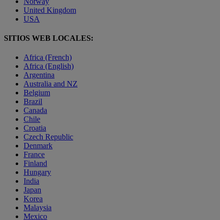
Norway
United Kingdom
USA
SITIOS WEB LOCALES:
Africa (French)
Africa (English)
Argentina
Australia and NZ
Belgium
Brazil
Canada
Chile
Croatia
Czech Republic
Denmark
France
Finland
Hungary
India
Japan
Korea
Malaysia
Mexico