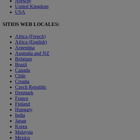
Norway
United Kingdom
USA
SITIOS WEB LOCALES:
Africa (French)
Africa (English)
Argentina
Australia and NZ
Belgium
Brazil
Canada
Chile
Croatia
Czech Republic
Denmark
France
Finland
Hungary
India
Japan
Korea
Malaysia
Mexico