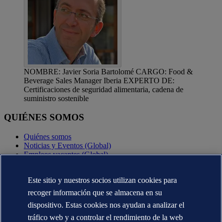
NOMBRE: Javier Soria Bartolomé CARGO: Food &
Beverage Sales Manager Iberia EXPERTO DE:
Certificaciones de seguridad alimentaria, cadena de
suministro sostenible
QUIÉNES SOMOS
Quiénes somos
Noticias y Eventos (Global)
Empleos vacantes (Global)
Annual reports (Global)
Este sitio y nuestros socios utilizan cookies para
CONTÁCTENOS
recoger información que se almacena en su
Contacte con nosotros
dispositivo. Estas cookies nos ayudan a analizar el
Dónde estamos
tráfico web y a controlar el rendimiento de la web
Media contacts (Global)