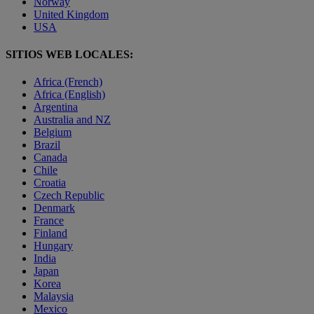
Norway
United Kingdom
USA
SITIOS WEB LOCALES:
Africa (French)
Africa (English)
Argentina
Australia and NZ
Belgium
Brazil
Canada
Chile
Croatia
Czech Republic
Denmark
France
Finland
Hungary
India
Japan
Korea
Malaysia
Mexico