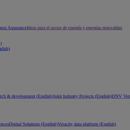
ness Assurance
Ideas para el sector de energía y energías renovables
h)
glish)
rch & development (English)
Joint Industry Projects (English)
DNV Vent
ences
Digital Solutions (English)
Veracity data platform (English)