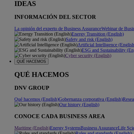
IDEAS
INFORMACIÓN DEL SECTOR
La opinión del experto de Business Assurance
Webinar de Busi
Energy Transition (English)
Safety and risk (English)
Artificial Intelligence (Englis
ESG and Sustainability (En
Cyber security (English)
QUÉ HACEMOS
QUÉ HACEMOS
DNV GROUP
Qué hacemos (English)
Gobernanza corporativa (English)
Resea
Our history (English)
CONOCE CADA BUSINESS AREA
Maritime (English)
Energy Systems
Business Assurance
Life Sci
Rules and standards (English)