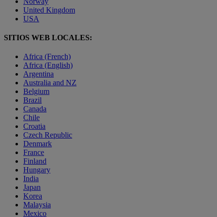
Norway
United Kingdom
USA
SITIOS WEB LOCALES:
Africa (French)
Africa (English)
Argentina
Australia and NZ
Belgium
Brazil
Canada
Chile
Croatia
Czech Republic
Denmark
France
Finland
Hungary
India
Japan
Korea
Malaysia
Mexico