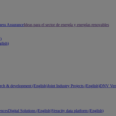
ness Assurance
Ideas para el sector de energía y energías renovables
h)
glish)
rch & development (English)
Joint Industry Projects (English)
DNV Vent
ences
Digital Solutions (English)
Veracity data platform (English)