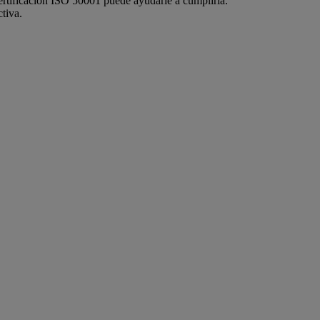
certificación ISO 50001 puede ayudarle a cumplirla.
tiva.