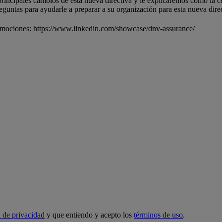
principales cambios de esta nueva directiva y le explicaremos cómo la 
guntas para ayudarle a preparar a su organización para esta nueva direc
omociones: https://www.linkedin.com/showcase/dnv-assurance/
 de privacidad
y que entiendo y acepto los
términos de uso
.