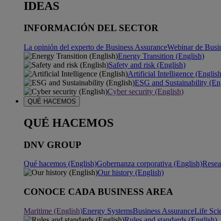
IDEAS
INFORMACIÓN DEL SECTOR
La opinión del experto de Business Assurance
Webinar de Busi
Energy Transition (English)
Safety and risk (English)
Artificial Intelligence (Englis
ESG and Sustainability (En
Cyber security (English)
QUÉ HACEMOS
QUÉ HACEMOS
DNV GROUP
Qué hacemos (English)
Gobernanza corporativa (English)
Resea
Our history (English)
CONOCE CADA BUSINESS AREA
Maritime (English)
Energy Systems
Business Assurance
Life Sci
Rules and standards (English)