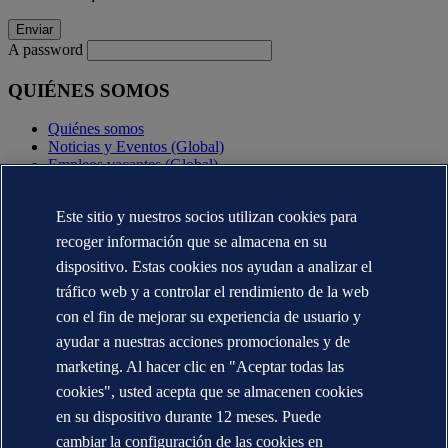
A password
QUIÉNES SOMOS
Quiénes somos
Noticias y Eventos (Global)
Empleos vacantes (Global)
Annual reports (Global)
Este sitio y nuestros socios utilizan cookies para
CONTÁCTENOS
recoger información que se almacena en su
Contacte con nosotros
dispositivo. Estas cookies nos ayudan a analizar el
Dónde estamos
tráfico web y a controlar el rendimiento de la web
Media contacts (Global)
Veracity.com
con el fin de mejorar su experiencia de usuario y
ayudar a nuestras acciones promocionales y de
Declaración de privacidad
Términos de uso
marketing. Al hacer clic en "Aceptar todas las
Copyright © DNV AS 2025
cookies", usted acepta que se almacenen cookies
Información de las cookies
en su dispositivo durante 12 meses. Puede
cambiar la configuración de las cookies en