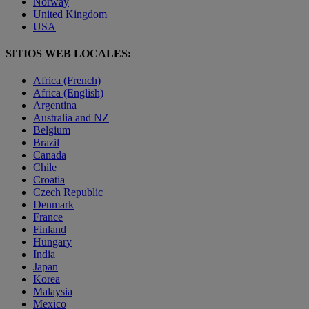
Norway
United Kingdom
USA
SITIOS WEB LOCALES:
Africa (French)
Africa (English)
Argentina
Australia and NZ
Belgium
Brazil
Canada
Chile
Croatia
Czech Republic
Denmark
France
Finland
Hungary
India
Japan
Korea
Malaysia
Mexico