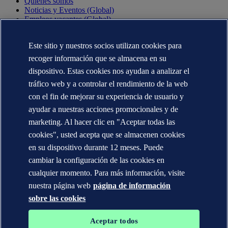
Quiénes somos
Noticias y Eventos (Global)
Empleos vacantes (Global)
Annual reports (Global)
Este sitio y nuestros socios utilizan cookies para
CONTÁCTENOS
recoger información que se almacena en su
Contacte con nosotros
dispositivo. Estas cookies nos ayudan a analizar el
Dónde estamos
tráfico web y a controlar el rendimiento de la web
Media contacts (Global)
Veracity.com
con el fin de mejorar su experiencia de usuario y
ayudar a nuestras acciones promocionales y de
Declaración de privacidad
Términos de uso
marketing. Al hacer clic en "Aceptar todas las
Copyright © DNV AS 2025
cookies", usted acepta que se almacenen cookies
Información de las cookies
en su dispositivo durante 12 meses. Puede
cambiar la configuración de las cookies en
cualquier momento. Para más información, visite
nuestra página web
página de información
sobre las cookies
Aceptar todos