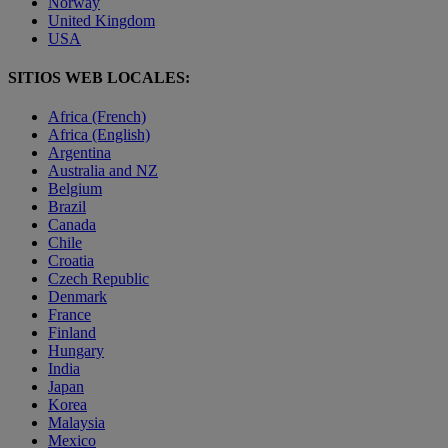
Norway
United Kingdom
USA
SITIOS WEB LOCALES:
Africa (French)
Africa (English)
Argentina
Australia and NZ
Belgium
Brazil
Canada
Chile
Croatia
Czech Republic
Denmark
France
Finland
Hungary
India
Japan
Korea
Malaysia
Mexico