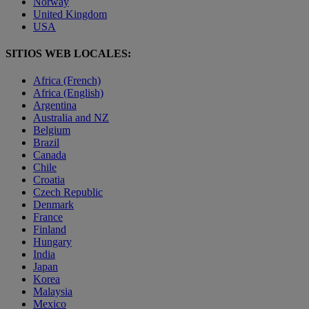
Norway
United Kingdom
USA
SITIOS WEB LOCALES:
Africa (French)
Africa (English)
Argentina
Australia and NZ
Belgium
Brazil
Canada
Chile
Croatia
Czech Republic
Denmark
France
Finland
Hungary
India
Japan
Korea
Malaysia
Mexico