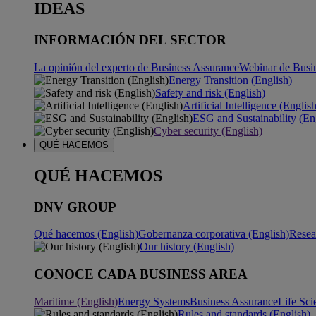
IDEAS
INFORMACIÓN DEL SECTOR
La opinión del experto de Business Assurance
Webinar de Busi
Energy Transition (English)
Safety and risk (English)
Artificial Intelligence (Englis
ESG and Sustainability (En
Cyber security (English)
QUÉ HACEMOS
QUÉ HACEMOS
DNV GROUP
Qué hacemos (English)
Gobernanza corporativa (English)
Resea
Our history (English)
CONOCE CADA BUSINESS AREA
Maritime (English)
Energy Systems
Business Assurance
Life Sci
Rules and standards (English)