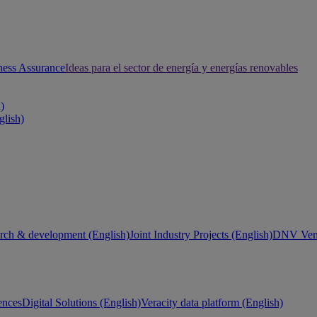
ness Assurance
Ideas para el sector de energía y energías renovables
h)
glish)
rch & development (English)
Joint Industry Projects (English)
DNV Vent
ences
Digital Solutions (English)
Veracity data platform (English)