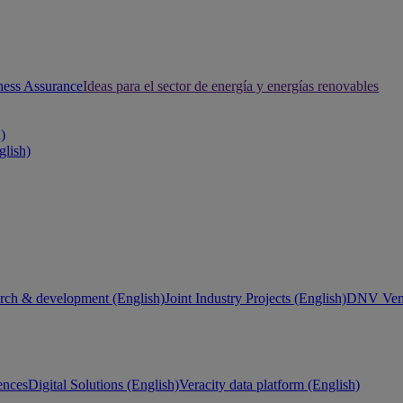
ness Assurance
Ideas para el sector de energía y energías renovables
h)
glish)
rch & development (English)
Joint Industry Projects (English)
DNV Vent
ences
Digital Solutions (English)
Veracity data platform (English)