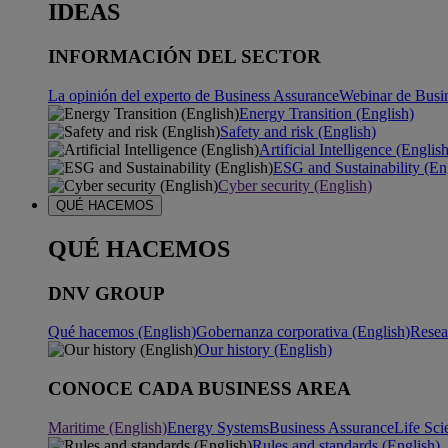
IDEAS
INFORMACIÓN DEL SECTOR
La opinión del experto de Business Assurance
Webinar de Busi
Energy Transition (English)
Safety and risk (English)
Artificial Intelligence (Englis
ESG and Sustainability (En
Cyber security (English)
QUÉ HACEMOS
QUÉ HACEMOS
DNV GROUP
Qué hacemos (English)
Gobernanza corporativa (English)
Resea
Our history (English)
CONOCE CADA BUSINESS AREA
Maritime (English)
Energy Systems
Business Assurance
Life Sci
Rules and standards (English)