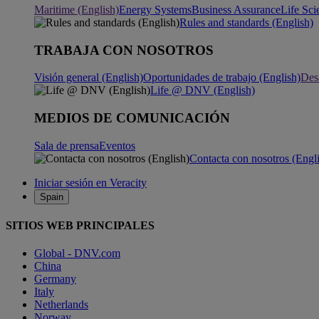
Maritime (English)
Energy Systems
Business Assurance
Life Sci
Rules and standards (English)
TRABAJA CON NOSOTROS
Visión general (English)
Oportunidades de trabajo (English)
Desa
Life @ DNV (English)
MEDIOS DE COMUNICACIÓN
Sala de prensa
Eventos
Contacta con nosotros (Engl
Iniciar sesión en Veracity
Spain
SITIOS WEB PRINCIPALES
Global - DNV.com
China
Germany
Italy
Netherlands
Norway