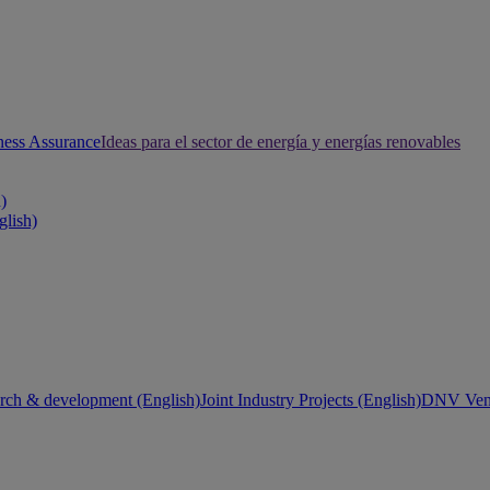
ness Assurance
Ideas para el sector de energía y energías renovables
h)
glish)
rch & development (English)
Joint Industry Projects (English)
DNV Vent