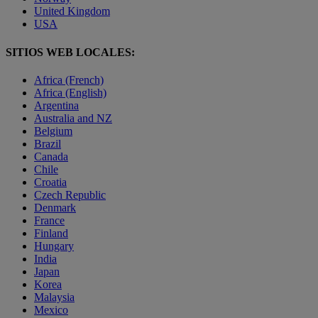
United Kingdom
USA
SITIOS WEB LOCALES:
Africa (French)
Africa (English)
Argentina
Australia and NZ
Belgium
Brazil
Canada
Chile
Croatia
Czech Republic
Denmark
France
Finland
Hungary
India
Japan
Korea
Malaysia
Mexico