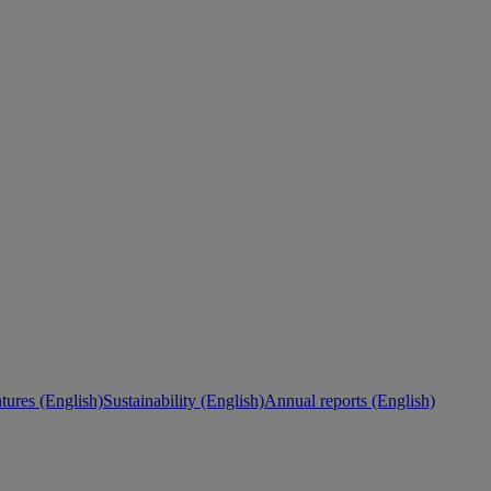
ures (English)
Sustainability (English)
Annual reports (English)