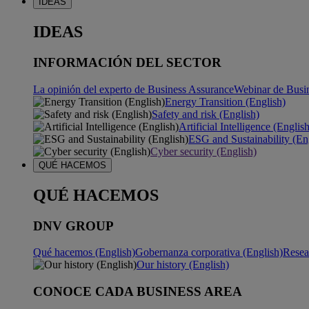
IDEAS
IDEAS
INFORMACIÓN DEL SECTOR
La opinión del experto de Business Assurance
Webinar de Busi
Energy Transition (English)
Safety and risk (English)
Artificial Intelligence (Englis
ESG and Sustainability (En
Cyber security (English)
QUÉ HACEMOS
QUÉ HACEMOS
DNV GROUP
Qué hacemos (English)
Gobernanza corporativa (English)
Resea
Our history (English)
CONOCE CADA BUSINESS AREA