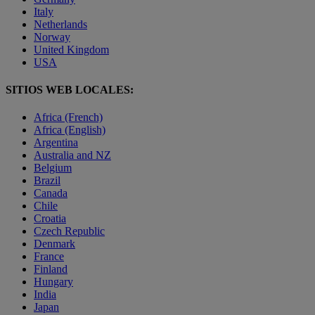
Italy
Netherlands
Norway
United Kingdom
USA
SITIOS WEB LOCALES:
Africa (French)
Africa (English)
Argentina
Australia and NZ
Belgium
Brazil
Canada
Chile
Croatia
Czech Republic
Denmark
France
Finland
Hungary
India
Japan