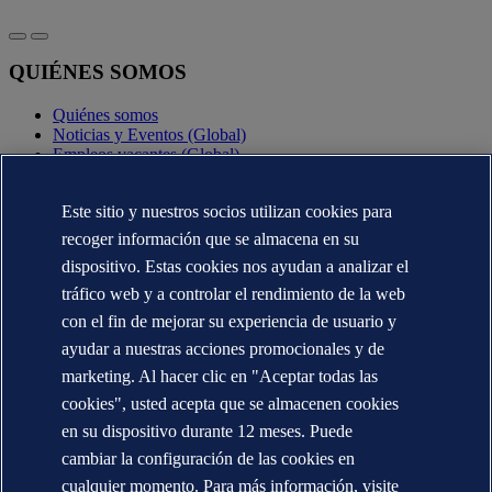
QUIÉNES SOMOS
Quiénes somos
Noticias y Eventos (Global)
Empleos vacantes (Global)
Annual reports (Global)
Este sitio y nuestros socios utilizan cookies para
CONTÁCTENOS
recoger información que se almacena en su
Contacte con nosotros
dispositivo. Estas cookies nos ayudan a analizar el
Dónde estamos
tráfico web y a controlar el rendimiento de la web
Media contacts (Global)
Veracity.com
con el fin de mejorar su experiencia de usuario y
ayudar a nuestras acciones promocionales y de
Declaración de privacidad
Términos de uso
marketing. Al hacer clic en "Aceptar todas las
Copyright © DNV AS 2025
cookies", usted acepta que se almacenen cookies
Información de las cookies
en su dispositivo durante 12 meses. Puede
cambiar la configuración de las cookies en
cualquier momento. Para más información, visite