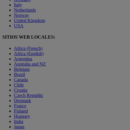
Italy
Netherlands
Norway
United Kingdom
USA
SITIOS WEB LOCALES:
Africa (French)
Africa (English)
Argentina
Australia and NZ
Belgium
Brazil
Canada
Chile
Croatia
Czech Republic
Denmark
France
Finland
Hungary
India
Japan