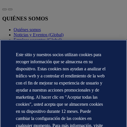
QUIÉNES SOMOS
Quiénes somos
Noticias y Eventos (Global)
Empleos vacantes (Global)
Annual reports (Global)
Este sitio y nuestros socios utilizan cookies para
CONTÁCTENOS
recoger información que se almacena en su
Contacte con nosotros
dispositivo. Estas cookies nos ayudan a analizar el
Dónde estamos
tráfico web y a controlar el rendimiento de la web
Media contacts (Global)
Veracity.com
con el fin de mejorar su experiencia de usuario y
ayudar a nuestras acciones promocionales y de
Declaración de privacidad
Términos de uso
marketing. Al hacer clic en "Aceptar todas las
Copyright © DNV AS 2025
cookies", usted acepta que se almacenen cookies
Información de las cookies
en su dispositivo durante 12 meses. Puede
cambiar la configuración de las cookies en
cualquier momento. Para más información, visite