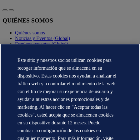
QUIÉNES SOMOS
Quiénes somos
Noticias y Eventos (Global)
Empleos vacantes (Global)
Annual reports (Global)
Este sitio y nuestros socios utilizan cookies para
CONTÁCTENOS
recoger información que se almacena en su
Contacte con nosotros
dispositivo. Estas cookies nos ayudan a analizar el
Dónde estamos
tráfico web y a controlar el rendimiento de la web
Media contacts (Global)
Veracity.com
con el fin de mejorar su experiencia de usuario y
ayudar a nuestras acciones promocionales y de
Declaración de privacidad
Términos de uso
marketing. Al hacer clic en "Aceptar todas las
Copyright © DNV AS 2025
cookies", usted acepta que se almacenen cookies
Información de las cookies
en su dispositivo durante 12 meses. Puede
cambiar la configuración de las cookies en
cualquier momento. Para más información, visite