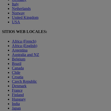
Italy
Netherlands
Norway
United Kingdom
USA
SITIOS WEB LOCALES:
Africa (French)
Africa (English)
Argentina
Australia and NZ
Belgium
Brazil
Canada
Chile
Croatia
Czech Republic
Denmark
France
Finland
Hungary
India
Japan