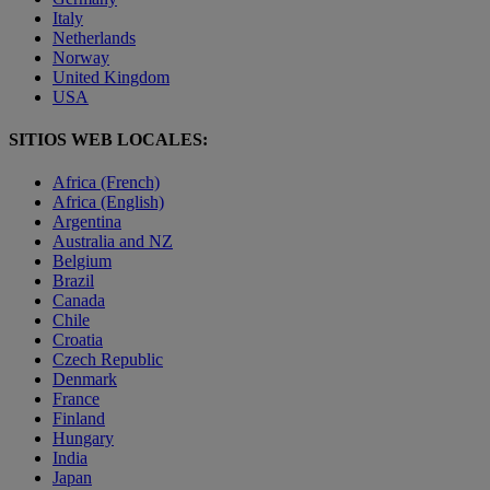
Italy
Netherlands
Norway
United Kingdom
USA
SITIOS WEB LOCALES:
Africa (French)
Africa (English)
Argentina
Australia and NZ
Belgium
Brazil
Canada
Chile
Croatia
Czech Republic
Denmark
France
Finland
Hungary
India
Japan