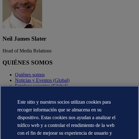
Neil James Slater
Head of Media Relations
QUIÉNES SOMOS
Quiénes somos
Noticias y Eventos (Global)
Empleos vacantes (Global)
Annual reports (Global)
Este sitio y nuestros socios utilizan cookies para
CONTÁCTENOS
recoger información que se almacena en su
Contacte con nosotros
dispositivo. Estas cookies nos ayudan a analizar el
Dónde estamos
tráfico web y a controlar el rendimiento de la web
Media contacts (Global)
Veracity.com
con el fin de mejorar su experiencia de usuario y