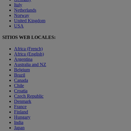
Italy
Netherlands
Norway
United Kingdom
USA
SITIOS WEB LOCALES:
Africa (French)
Africa (English)
Argentina
Australia and NZ
Belgium
Brazil
Canada
Chile
Croatia
Czech Republic
Denmark
France
Finland
Hungary
India
Japan