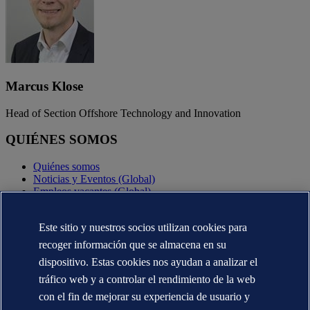
Marcus Klose
Head of Section Offshore Technology and Innovation
QUIÉNES SOMOS
Quiénes somos
Noticias y Eventos (Global)
Empleos vacantes (Global)
Annual reports (Global)
Este sitio y nuestros socios utilizan cookies para
CONTÁCTENOS
recoger información que se almacena en su
Contacte con nosotros
dispositivo. Estas cookies nos ayudan a analizar el
Dónde estamos
tráfico web y a controlar el rendimiento de la web
Media contacts (Global)
Veracity.com
con el fin de mejorar su experiencia de usuario y