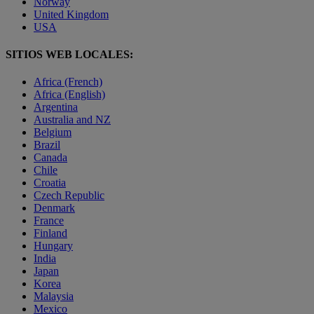
Norway
United Kingdom
USA
SITIOS WEB LOCALES:
Africa (French)
Africa (English)
Argentina
Australia and NZ
Belgium
Brazil
Canada
Chile
Croatia
Czech Republic
Denmark
France
Finland
Hungary
India
Japan
Korea
Malaysia
Mexico