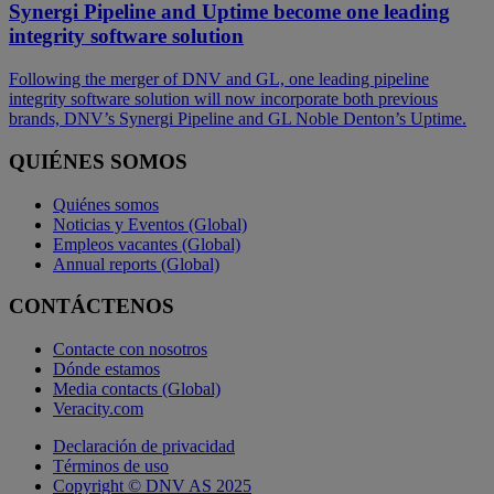
Synergi Pipeline and Uptime become one leading
integrity software solution
Following the merger of DNV and GL, one leading pipeline
integrity software solution will now incorporate both previous
brands, DNV’s Synergi Pipeline and GL Noble Denton’s Uptime.
QUIÉNES SOMOS
Quiénes somos
Noticias y Eventos (Global)
Empleos vacantes (Global)
Annual reports (Global)
CONTÁCTENOS
Contacte con nosotros
Dónde estamos
Media contacts (Global)
Veracity.com
Declaración de privacidad
Términos de uso
Copyright © DNV AS 2025