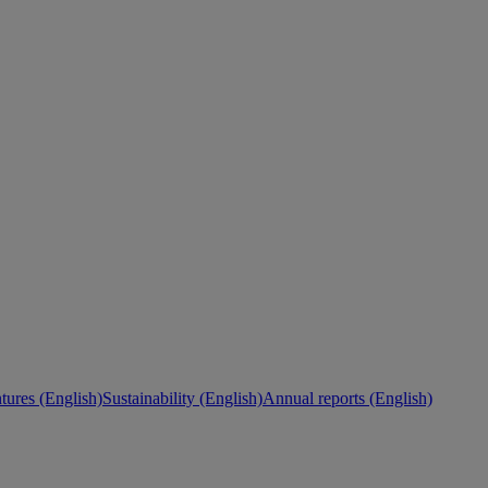
ures (English)
Sustainability (English)
Annual reports (English)