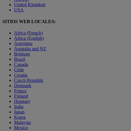
United Kingdom
USA
SITIOS WEB LOCALES:
Africa (French)
Africa (English)
Argentina
Australia and NZ
Belgium
Brazil
Canada
Chile
Croatia
Czech Republic
Denmark
France
Finland
Hungary
India
Japan
Korea
Malaysia
Mexico