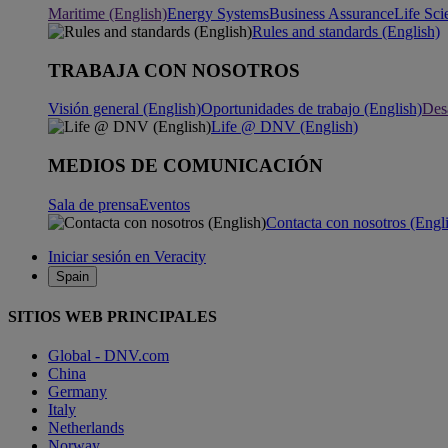
Maritime (English)
Energy Systems
Business Assurance
Life Sci
Rules and standards (English)
TRABAJA CON NOSOTROS
Visión general (English)
Oportunidades de trabajo (English)
Desa
Life @ DNV (English)
MEDIOS DE COMUNICACIÓN
Sala de prensa
Eventos
Contacta con nosotros (Engl
Iniciar sesión en Veracity
Spain
SITIOS WEB PRINCIPALES
Global - DNV.com
China
Germany
Italy
Netherlands
Norway