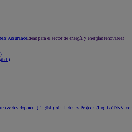
ness Assurance
Ideas para el sector de energía y energías renovables
h)
glish)
rch & development (English)
Joint Industry Projects (English)
DNV Vent