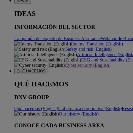
IDEAS
IDEAS
INFORMACIÓN DEL SECTOR
La opinión del experto de Business Assurance
Webinar de Busi
Energy Transition (English)
Safety and risk (English)
Artificial Intelligence (Englis
ESG and Sustainability (En
Cyber security (English)
QUÉ HACEMOS
QUÉ HACEMOS
DNV GROUP
Qué hacemos (English)
Gobernanza corporativa (English)
Resea
Our history (English)
CONOCE CADA BUSINESS AREA