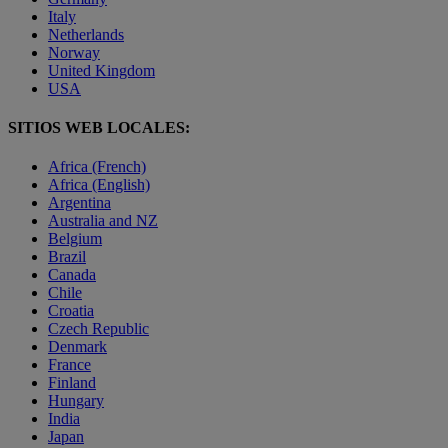
Italy
Netherlands
Norway
United Kingdom
USA
SITIOS WEB LOCALES:
Africa (French)
Africa (English)
Argentina
Australia and NZ
Belgium
Brazil
Canada
Chile
Croatia
Czech Republic
Denmark
France
Finland
Hungary
India
Japan