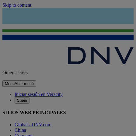
Skip to content
Other sectors
Menu
Abrir menú
Iniciar sesión en Veracity
Spain
SITIOS WEB PRINCIPALES
Global - DNV.com
China
Germany