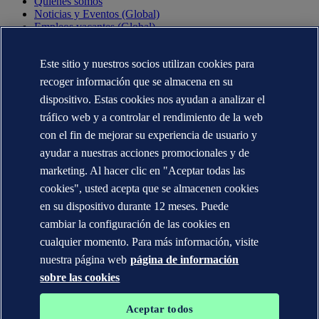
Quiénes somos
Noticias y Eventos (Global)
Empleos vacantes (Global)
Annual reports (Global)
Este sitio y nuestros socios utilizan cookies para
CONTÁCTENOS
recoger información que se almacena en su
Contacte con nosotros
dispositivo. Estas cookies nos ayudan a analizar el
Dónde estamos
tráfico web y a controlar el rendimiento de la web
Media contacts (Global)
Veracity.com
con el fin de mejorar su experiencia de usuario y
ayudar a nuestras acciones promocionales y de
Declaración de privacidad
Términos de uso
marketing. Al hacer clic en "Aceptar todas las
Copyright © DNV AS 2025
cookies", usted acepta que se almacenen cookies
Información de las cookies
en su dispositivo durante 12 meses. Puede
cambiar la configuración de las cookies en
cualquier momento. Para más información, visite
nuestra página web
página de información
sobre las cookies
Aceptar todos