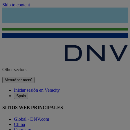
Skip to content
Other sectors
Menu
Abrir menú
Iniciar sesión en Veracity
Spain
SITIOS WEB PRINCIPALES
Global - DNV.com
China
Germany