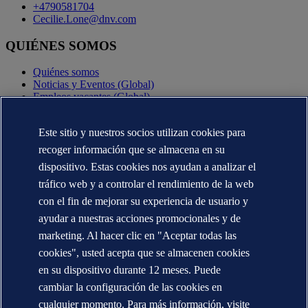
+4790581704
Cecilie.Lone@dnv.com
QUIÉNES SOMOS
Quiénes somos
Noticias y Eventos (Global)
Empleos vacantes (Global)
Annual reports (Global)
Este sitio y nuestros socios utilizan cookies para
CONTÁCTENOS
recoger información que se almacena en su
Contacte con nosotros
dispositivo. Estas cookies nos ayudan a analizar el
Dónde estamos
tráfico web y a controlar el rendimiento de la web
Media contacts (Global)
Veracity.com
con el fin de mejorar su experiencia de usuario y
ayudar a nuestras acciones promocionales y de
Declaración de privacidad
Términos de uso
marketing. Al hacer clic en "Aceptar todas las
Copyright © DNV AS 2025
cookies", usted acepta que se almacenen cookies
Información de las cookies
en su dispositivo durante 12 meses. Puede
cambiar la configuración de las cookies en
cualquier momento. Para más información, visite