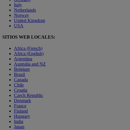
Italy
Netherlands
Norway
United Kingdom
USA
SITIOS WEB LOCALES:
Africa (French)
Africa (English)
Argentina
Australia and NZ
Belgium
Brazil
Canada
Chile
Croatia
Czech Republic
Denmark
France
Finland
Hungary
India
Japan