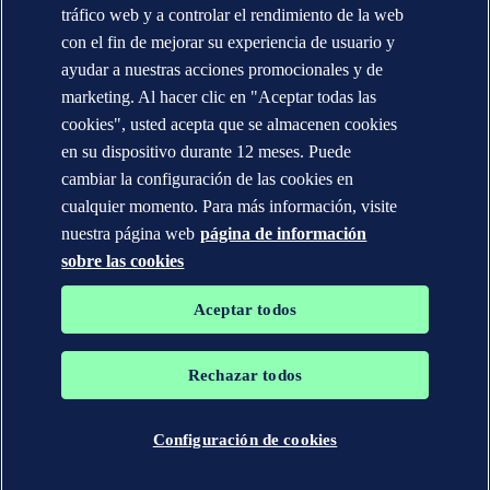
Dónde estamos
tráfico web y a controlar el rendimiento de la web
Media contacts (Global)
Veracity.com
con el fin de mejorar su experiencia de usuario y
ayudar a nuestras acciones promocionales y de
Declaración de privacidad
Términos de uso
marketing. Al hacer clic en "Aceptar todas las
Copyright © DNV AS 2025
cookies", usted acepta que se almacenen cookies
Información de las cookies
en su dispositivo durante 12 meses. Puede
cambiar la configuración de las cookies en
cualquier momento. Para más información, visite
nuestra página web
página de información
sobre las cookies
Aceptar todos
Rechazar todos
Las marcas registradas DNV GL®, DNV®, Horizon Graphic y Det
Norske Veritas® son propiedad de las empresas del grupo Det
Norske Veritas. Todos los derechos reservados.
Configuración de cookies
WHEN TRUST MATTERS