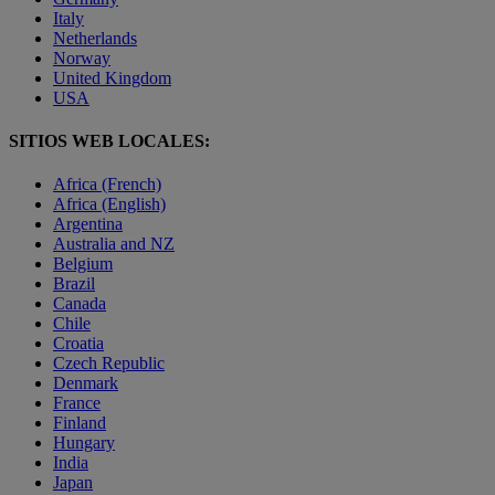
Italy
Netherlands
Norway
United Kingdom
USA
SITIOS WEB LOCALES:
Africa (French)
Africa (English)
Argentina
Australia and NZ
Belgium
Brazil
Canada
Chile
Croatia
Czech Republic
Denmark
France
Finland
Hungary
India
Japan