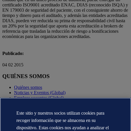
certificado ISO9001 acreditado ENAC, DIAS (reconocido ISQA) y
EN 179003 de seguridad del paciente, con el consiguiente ahorro de
tiempo y dinero para el auditado, y además las entidades acreditadas
DIAS, pueden ver reducida su prima de responsabilidad civil hasta
un 20% por la seguridad que aporta esta acreditación a brokers de
referencia que trasladan la reducción de riesgo a bonificaciones
económicas para las organizaciones acreditadas.
Publicado:
04 02 2015
QUIÉNES SOMOS
Quiénes somos
Noticias y Eventos (Global)
Empleos vacantes (Global)
Annual reports (Global)
Este sitio y nuestros socios utilizan cookies para
CONTÁCTENOS
recoger información que se almacena en su
Contacte con nosotros
dispositivo. Estas cookies nos ayudan a analizar el