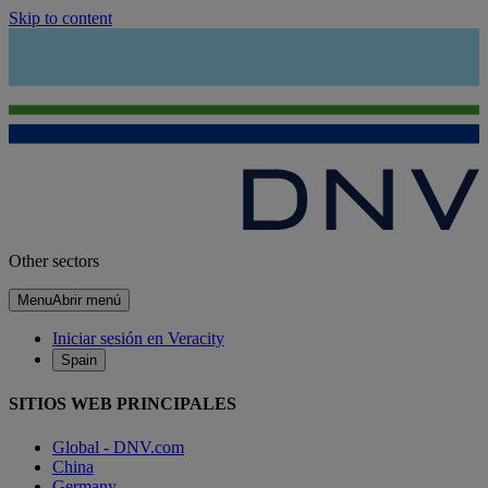
Skip to content
Other sectors
Menu
Abrir menú
Iniciar sesión en Veracity
Spain
SITIOS WEB PRINCIPALES
Global - DNV.com
China
Germany