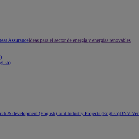
ness Assurance
Ideas para el sector de energía y energías renovables
h)
glish)
rch & development (English)
Joint Industry Projects (English)
DNV Vent