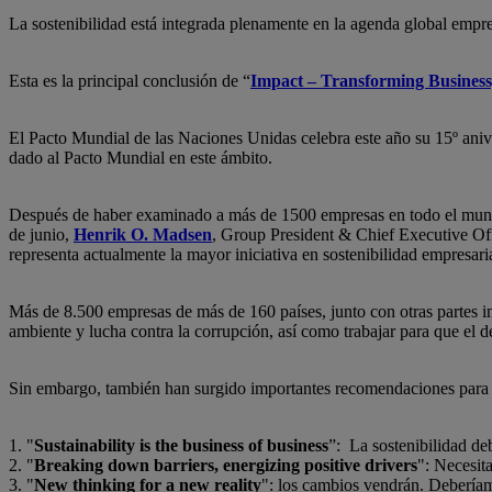
La sostenibilidad está integrada plenamente en la agenda global empre
Esta es la principal conclusión de “
Impact – Transforming Busines
El Pacto Mundial de las Naciones Unidas celebra este año su 15º anive
dado al Pacto Mundial en este ámbito.
Después de haber examinado a más de 1500 empresas en todo el mundo 
de junio,
Henrik O. Madsen
, Group President & Chief Executive O
representa actualmente la mayor iniciativa en sostenibilidad empresari
Más de 8.500 empresas de más de 160 países, junto con otras partes i
ambiente y lucha contra la corrupción, así como trabajar para que el d
Sin embargo, también han surgido importantes recomendaciones para a
1. "
Sustainability is the business of business
”: La sostenibilidad deb
2. "
Breaking down barriers, energizing positive drivers
": Necesit
3. "
New thinking for a new reality
": los cambios vendrán. Deberíam