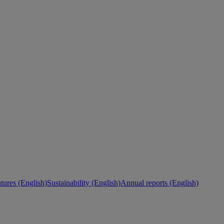
ures (English)
Sustainability (English)
Annual reports (English)