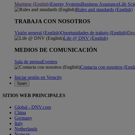
Maritime (English)
Energy Systems
Business Assurance
Life Sci
Rules and standards (English)
TRABAJA CON NOSOTROS
Visión general (English)
Oportunidades de trabajo (English)
Desa
Life @ DNV (English)
MEDIOS DE COMUNICACIÓN
Sala de prensa
Eventos
Contacta con nosotros (Engl
Iniciar sesión en Veracity
Spain
SITIOS WEB PRINCIPALES
Global - DNV.com
China
Germany
Italy
Netherlands
Norway