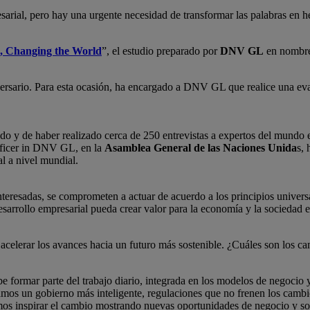
sarial, pero hay una urgente necesidad de transformar las palabras en h
s, Changing the World
”, el estudio preparado por
DNV GL
en nombr
rsario. Para esta ocasión, ha encargado a DNV GL que realice una evalu
y de haber realizado cerca de 250 entrevistas a expertos del mundo em
fficer in DNV GL, en la
Asamblea General de las Naciones Unida
s,
al a nivel mundial.
nteresadas, se comprometen a actuar de acuerdo a los principios unive
esarrollo empresarial pueda crear valor para la economía y la sociedad 
celerar los avances hacia un futuro más sostenible. ¿Cuáles son los c
e formar parte del trabajo diario, integrada en los modelos de negocio y
amos un gobierno más inteligente, regulaciones que no frenen los camb
os inspirar el cambio mostrando nuevas oportunidades de negocio y so