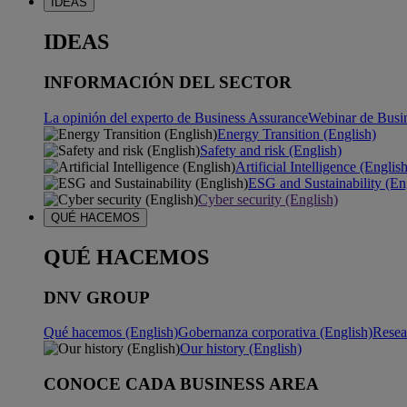
IDEAS
IDEAS
INFORMACIÓN DEL SECTOR
La opinión del experto de Business Assurance
Webinar de Busi
Energy Transition (English)
Safety and risk (English)
Artificial Intelligence (Englis
ESG and Sustainability (En
Cyber security (English)
QUÉ HACEMOS
QUÉ HACEMOS
DNV GROUP
Qué hacemos (English)
Gobernanza corporativa (English)
Resea
Our history (English)
CONOCE CADA BUSINESS AREA