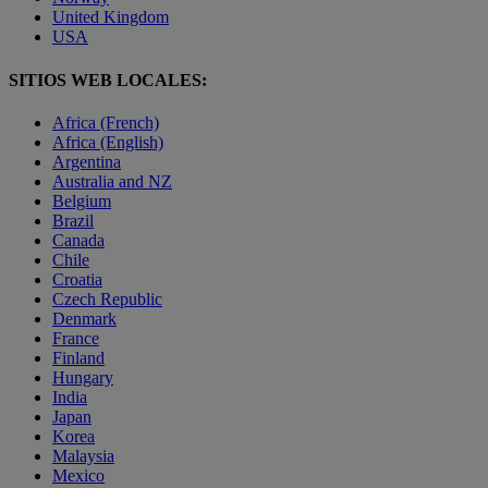
United Kingdom
USA
SITIOS WEB LOCALES:
Africa (French)
Africa (English)
Argentina
Australia and NZ
Belgium
Brazil
Canada
Chile
Croatia
Czech Republic
Denmark
France
Finland
Hungary
India
Japan
Korea
Malaysia
Mexico