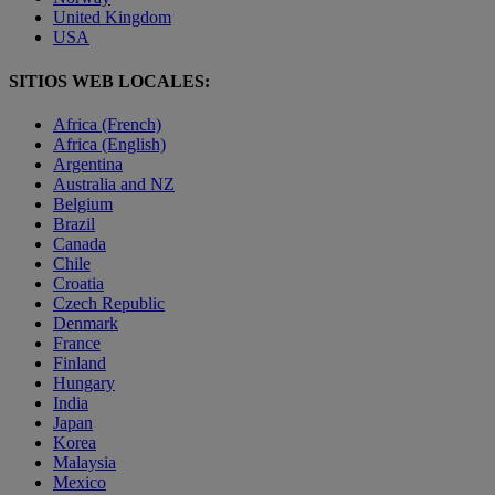
United Kingdom
USA
SITIOS WEB LOCALES:
Africa (French)
Africa (English)
Argentina
Australia and NZ
Belgium
Brazil
Canada
Chile
Croatia
Czech Republic
Denmark
France
Finland
Hungary
India
Japan
Korea
Malaysia
Mexico