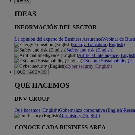
IDEAS
IDEAS
INFORMACIÓN DEL SECTOR
La opinión del experto de Business Assurance
Webinar de Busi
Energy Transition (English)
Safety and risk (English)
Artificial Intelligence (Englis
ESG and Sustainability (En
Cyber security (English)
QUÉ HACEMOS
QUÉ HACEMOS
DNV GROUP
Qué hacemos (English)
Gobernanza corporativa (English)
Resea
Our history (English)
CONOCE CADA BUSINESS AREA