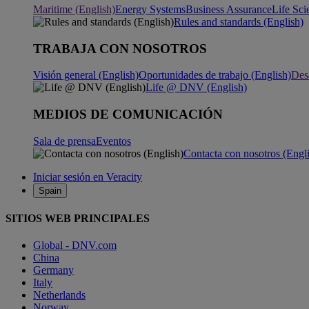
Maritime (English)
Energy Systems
Business Assurance
Life Sci
Rules and standards (English)
TRABAJA CON NOSOTROS
Visión general (English)
Oportunidades de trabajo (English)
Desa
Life @ DNV (English)
MEDIOS DE COMUNICACIÓN
Sala de prensa
Eventos
Contacta con nosotros (Engl
Iniciar sesión en Veracity
Spain
SITIOS WEB PRINCIPALES
Global - DNV.com
China
Germany
Italy
Netherlands
Norway