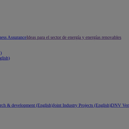
ness Assurance
Ideas para el sector de energía y energías renovables
h)
glish)
rch & development (English)
Joint Industry Projects (English)
DNV Vent