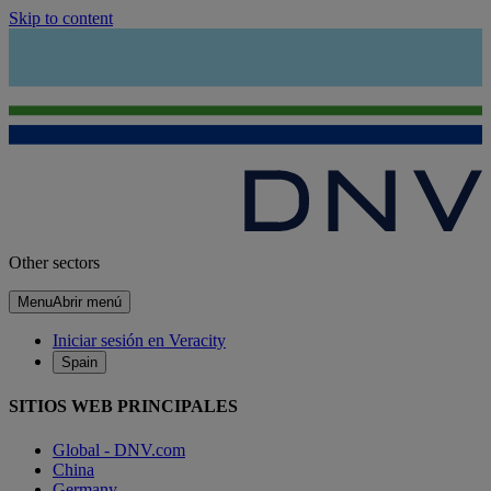
Skip to content
Other sectors
Menu
Abrir menú
Iniciar sesión en Veracity
Spain
SITIOS WEB PRINCIPALES
Global - DNV.com
China
Germany