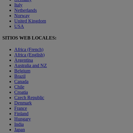
Italy
Netherlands
Norway
United Kingdom
USA
SITIOS WEB LOCALES:
Africa (French)
Africa (English)
Argentina
Australia and NZ
Belgium
Brazil
Canada
Chile
Croatia
Czech Republic
Denmark
France
Finland
Hungary
India
Japan