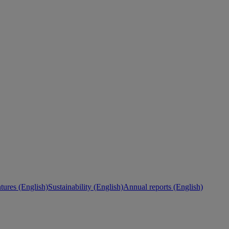
ures (English)
Sustainability (English)
Annual reports (English)