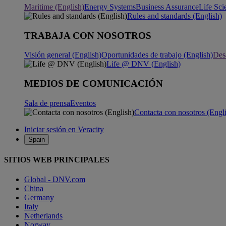
Maritime (English)
Energy Systems
Business Assurance
Life Sci
Rules and standards (English)
TRABAJA CON NOSOTROS
Visión general (English)
Oportunidades de trabajo (English)
Desa
Life @ DNV (English)
MEDIOS DE COMUNICACIÓN
Sala de prensa
Eventos
Contacta con nosotros (Engl
Iniciar sesión en Veracity
Spain
SITIOS WEB PRINCIPALES
Global - DNV.com
China
Germany
Italy
Netherlands
Norway