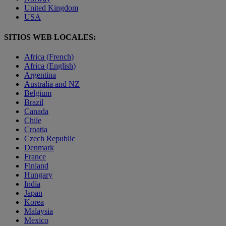
United Kingdom
USA
SITIOS WEB LOCALES:
Africa (French)
Africa (English)
Argentina
Australia and NZ
Belgium
Brazil
Canada
Chile
Croatia
Czech Republic
Denmark
France
Finland
Hungary
India
Japan
Korea
Malaysia
Mexico