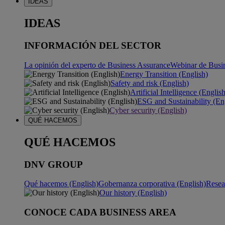
IDEAS
IDEAS
INFORMACIÓN DEL SECTOR
La opinión del experto de Business Assurance
Webinar de Busi
Energy Transition (English)
Safety and risk (English)
Artificial Intelligence (Englis
ESG and Sustainability (En
Cyber security (English)
QUÉ HACEMOS
QUÉ HACEMOS
DNV GROUP
Qué hacemos (English)
Gobernanza corporativa (English)
Resea
Our history (English)
CONOCE CADA BUSINESS AREA