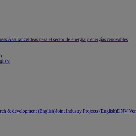
ness Assurance
Ideas para el sector de energía y energías renovables
h)
glish)
rch & development (English)
Joint Industry Projects (English)
DNV Vent