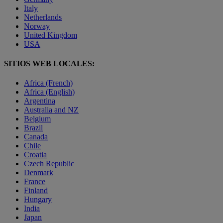
Italy
Netherlands
Norway
United Kingdom
USA
SITIOS WEB LOCALES:
Africa (French)
Africa (English)
Argentina
Australia and NZ
Belgium
Brazil
Canada
Chile
Croatia
Czech Republic
Denmark
France
Finland
Hungary
India
Japan