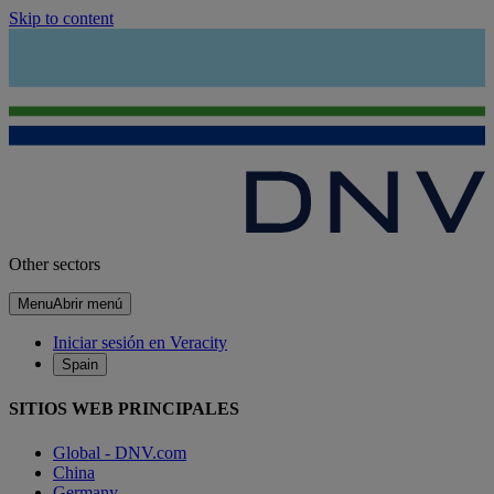
Skip to content
Other sectors
Menu
Abrir menú
Iniciar sesión en Veracity
Spain
SITIOS WEB PRINCIPALES
Global - DNV.com
China
Germany