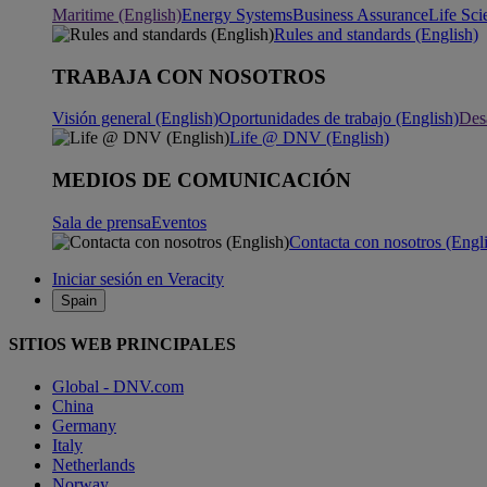
Maritime (English)
Energy Systems
Business Assurance
Life Sci
Rules and standards (English)
TRABAJA CON NOSOTROS
Visión general (English)
Oportunidades de trabajo (English)
Desa
Life @ DNV (English)
MEDIOS DE COMUNICACIÓN
Sala de prensa
Eventos
Contacta con nosotros (Engl
Iniciar sesión en Veracity
Spain
SITIOS WEB PRINCIPALES
Global - DNV.com
China
Germany
Italy
Netherlands
Norway