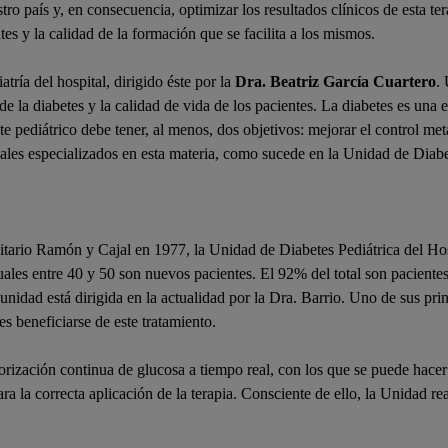
stro país y, en consecuencia, optimizar los resultados clínicos de esta te
es y la calidad de la formación que se facilita a los mismos.
tría del hospital, dirigido éste por la
Dra. Beatriz García Cuartero
.
 de la diabetes y la calidad de vida de los pacientes. La diabetes es un
e pediátrico debe tener, al menos, dos objetivos: mejorar el control met
ales especializados en esta materia, como sucede en la Unidad de Diabe
tario Ramón y Cajal en 1977, la Unidad de Diabetes Pediátrica del Ho
uales entre 40 y 50 son nuevos pacientes. El 92% del total son paciente
a unidad está dirigida en la actualidad por la Dra. Barrio. Uno de sus pr
s beneficiarse de este tratamiento.
ación continua de glucosa a tiempo real, con los que se puede hacer un
ra la correcta aplicación de la terapia. Consciente de ello, la Unidad 