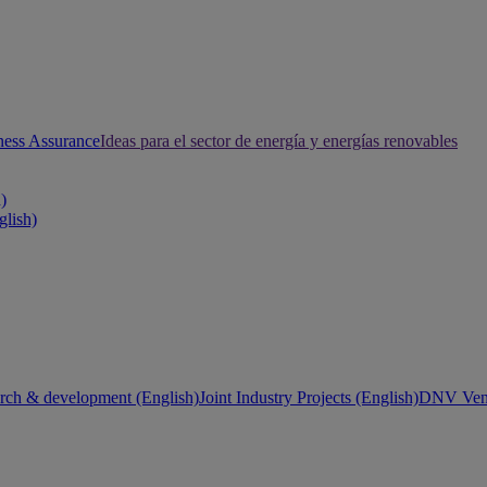
ness Assurance
Ideas para el sector de energía y energías renovables
h)
glish)
rch & development (English)
Joint Industry Projects (English)
DNV Vent