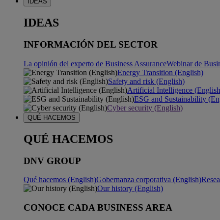
IDEAS
IDEAS
INFORMACIÓN DEL SECTOR
La opinión del experto de Business Assurance
Webinar de Busi
Energy Transition (English)
Safety and risk (English)
Artificial Intelligence (Englis
ESG and Sustainability (En
Cyber security (English)
QUÉ HACEMOS
QUÉ HACEMOS
DNV GROUP
Qué hacemos (English)
Gobernanza corporativa (English)
Resea
Our history (English)
CONOCE CADA BUSINESS AREA