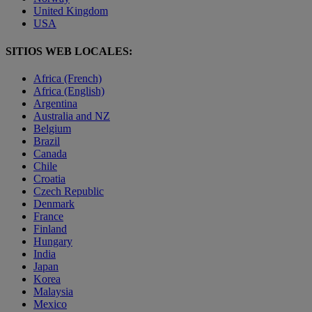
United Kingdom
USA
SITIOS WEB LOCALES:
Africa (French)
Africa (English)
Argentina
Australia and NZ
Belgium
Brazil
Canada
Chile
Croatia
Czech Republic
Denmark
France
Finland
Hungary
India
Japan
Korea
Malaysia
Mexico