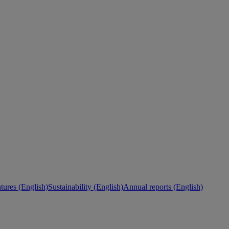
ures (English)
Sustainability (English)
Annual reports (English)