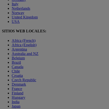
Italy
Netherlands
Norway
United Kingdom
USA
SITIOS WEB LOCALES:
Africa (French)
Africa (English)
Argentina
Australia and NZ
Belgium
Brazil
Canada
Chile
Croatia
Czech Republic
Denmark
France
Finland
Hungary
India
Japan