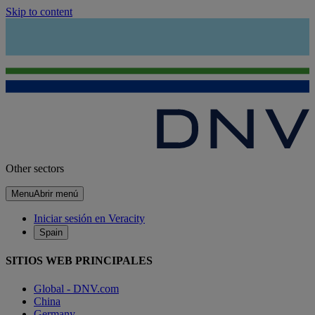
Skip to content
Other sectors
Menu
Abrir menú
Iniciar sesión en Veracity
Spain
SITIOS WEB PRINCIPALES
Global - DNV.com
China
Germany