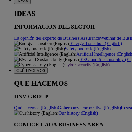
IDEAS
IDEAS
INFORMACIÓN DEL SECTOR
La opinión del experto de Business Assurance
Webinar de Busi
Energy Transition (English)
Safety and risk (English)
Artificial Intelligence (Englis
ESG and Sustainability (En
Cyber security (English)
QUÉ HACEMOS
QUÉ HACEMOS
DNV GROUP
Qué hacemos (English)
Gobernanza corporativa (English)
Resea
Our history (English)
CONOCE CADA BUSINESS AREA