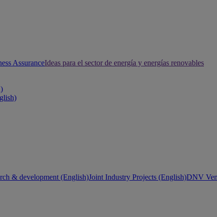
ness Assurance
Ideas para el sector de energía y energías renovables
h)
glish)
rch & development (English)
Joint Industry Projects (English)
DNV Vent