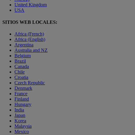
United Kingdom
USA
SITIOS WEB LOCALES:
Africa (French)
Africa (English)
Argentina
Australia and NZ
Belgium
Brazil
Canada
Chile
Croatia
Czech Republic
Denmark
France
Finland
Hungary
India
Japan
Korea
Malaysia
Mexico