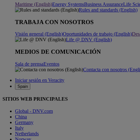
Maritime (English)
Energy Systems
Business Assurance
Life Sci
Rules and standards (English)
TRABAJA CON NOSOTROS
Visión general (English)
Oportunidades de trabajo (English)
Desa
Life @ DNV (English)
MEDIOS DE COMUNICACIÓN
Sala de prensa
Eventos
Contacta con nosotros (Engl
Iniciar sesión en Veracity
Spain
SITIOS WEB PRINCIPALES
Global - DNV.com
China
Germany
Italy
Netherlands
Norway