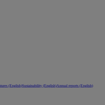
ures (English)
Sustainability (English)
Annual reports (English)