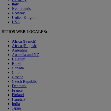
Italy
Netherlands
Norway
United Kingdom
USA
SITIOS WEB LOCALES:
Africa (French)
Africa (English)
Argentina
Australia and NZ
Belgium
Brazil
Canada
Chile
Croatia
Czech Republic
Denmark
France
Finland
Hungary
India
Japan