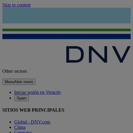
Skip to content
Other sectors
Menu
Abrir menú
Iniciar sesión en Veracity
Spain
SITIOS WEB PRINCIPALES
Global - DNV.com
China
Germany