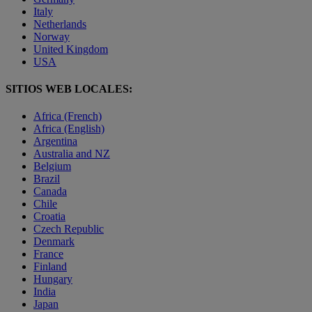
Italy
Netherlands
Norway
United Kingdom
USA
SITIOS WEB LOCALES:
Africa (French)
Africa (English)
Argentina
Australia and NZ
Belgium
Brazil
Canada
Chile
Croatia
Czech Republic
Denmark
France
Finland
Hungary
India
Japan