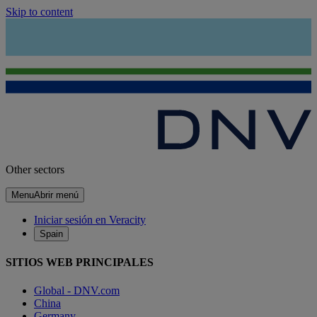
Skip to content
Other sectors
Menu
Abrir menú
Iniciar sesión en Veracity
Spain
SITIOS WEB PRINCIPALES
Global - DNV.com
China
Germany