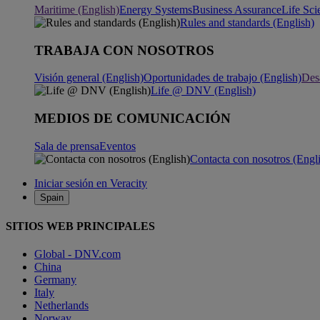
Maritime (English)
Energy Systems
Business Assurance
Life Sci
Rules and standards (English)
TRABAJA CON NOSOTROS
Visión general (English)
Oportunidades de trabajo (English)
Desa
Life @ DNV (English)
MEDIOS DE COMUNICACIÓN
Sala de prensa
Eventos
Contacta con nosotros (Engl
Iniciar sesión en Veracity
Spain
SITIOS WEB PRINCIPALES
Global - DNV.com
China
Germany
Italy
Netherlands
Norway