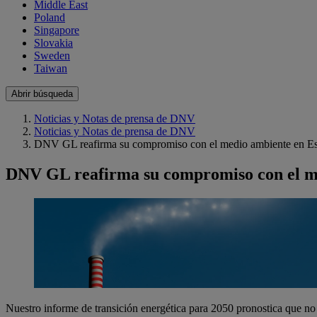
Middle East
Poland
Singapore
Slovakia
Sweden
Taiwan
Abrir búsqueda
Noticias y Notas de prensa de DNV
Noticias y Notas de prensa de DNV
DNV GL reafirma su compromiso con el medio ambiente en E
DNV GL reafirma su compromiso con el m
Nuestro informe de transición energética para 2050 pronostica que no 