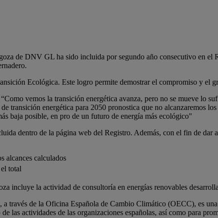
goza de DNV GL ha sido incluida por segundo año consecutivo en el Re
ernadero.
la Transición Ecológica. Este logro permite demostrar el compromiso y el
Como vemos la transición energética avanza, pero no se mueve lo sufic
e transición energética para 2050 pronostica que no alcanzaremos los 
ás baja posible, en pro de un futuro de energía más ecológico"
uida dentro de la página web del Registro. Además, con el fin de dar
os alcances calculados
el total
a incluye la actividad de consultoría en energías renovables desarrolla
a, a través de la Oficina Española de Cambio Climático (OECC), es una 
no de las actividades de las organizaciones españolas, así como para pr