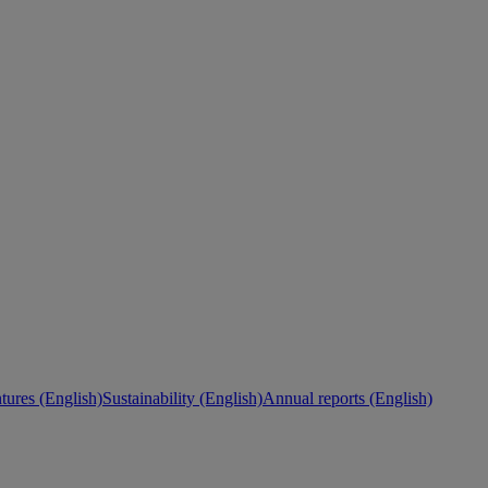
ures (English)
Sustainability (English)
Annual reports (English)