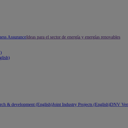
ness Assurance
Ideas para el sector de energía y energías renovables
h)
glish)
rch & development (English)
Joint Industry Projects (English)
DNV Vent