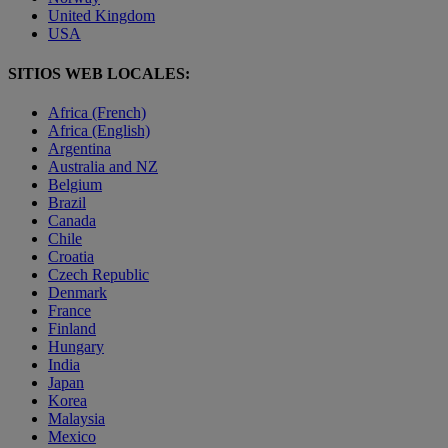
United Kingdom
USA
SITIOS WEB LOCALES:
Africa (French)
Africa (English)
Argentina
Australia and NZ
Belgium
Brazil
Canada
Chile
Croatia
Czech Republic
Denmark
France
Finland
Hungary
India
Japan
Korea
Malaysia
Mexico