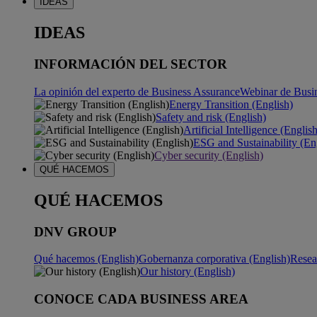
IDEAS
IDEAS
INFORMACIÓN DEL SECTOR
La opinión del experto de Business Assurance
Webinar de Busi
Energy Transition (English)
Safety and risk (English)
Artificial Intelligence (Englis
ESG and Sustainability (En
Cyber security (English)
QUÉ HACEMOS
QUÉ HACEMOS
DNV GROUP
Qué hacemos (English)
Gobernanza corporativa (English)
Resea
Our history (English)
CONOCE CADA BUSINESS AREA