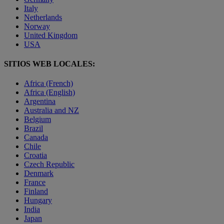
Italy
Netherlands
Norway
United Kingdom
USA
SITIOS WEB LOCALES:
Africa (French)
Africa (English)
Argentina
Australia and NZ
Belgium
Brazil
Canada
Chile
Croatia
Czech Republic
Denmark
France
Finland
Hungary
India
Japan