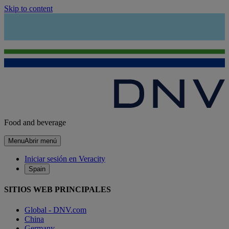
Skip to content
Food and beverage
Menu
Abrir menú
Iniciar sesión en Veracity
Spain
SITIOS WEB PRINCIPALES
Global - DNV.com
China
Germany