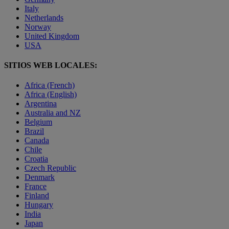
Italy
Netherlands
Norway
United Kingdom
USA
SITIOS WEB LOCALES:
Africa (French)
Africa (English)
Argentina
Australia and NZ
Belgium
Brazil
Canada
Chile
Croatia
Czech Republic
Denmark
France
Finland
Hungary
India
Japan