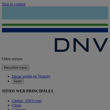
Skip to content
Other sectors
Menu
Abrir menú
Iniciar sesión en Veracity
Spain
SITIOS WEB PRINCIPALES
Global - DNV.com
China
Germany