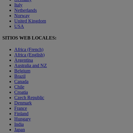
Italy
Netherlands
Norway
United Kingdom
USA
SITIOS WEB LOCALES:
Africa (French)
Africa (English)
Argentina
Australia and NZ
Belgium
Brazil
Canada
Chile
Croatia
Czech Republic
Denmark
France
Finland
Hungary
India
Japan