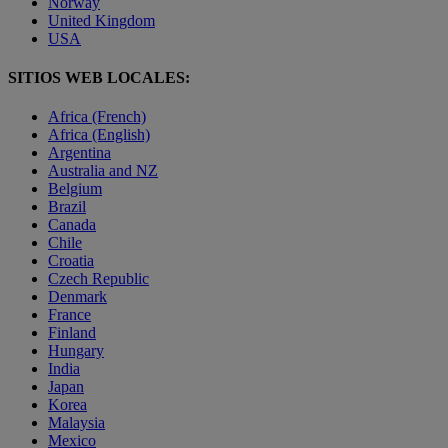
Norway
United Kingdom
USA
SITIOS WEB LOCALES:
Africa (French)
Africa (English)
Argentina
Australia and NZ
Belgium
Brazil
Canada
Chile
Croatia
Czech Republic
Denmark
France
Finland
Hungary
India
Japan
Korea
Malaysia
Mexico