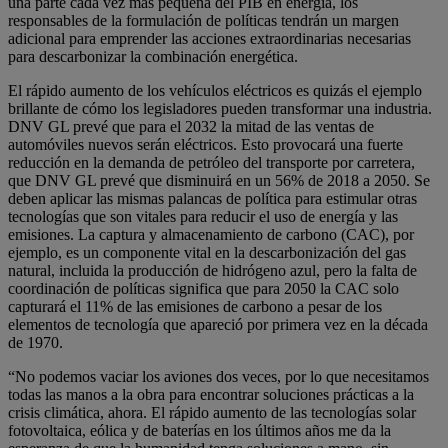
una parte cada vez más pequeña del PIB en energía, los
responsables de la formulación de políticas tendrán un margen
adicional para emprender las acciones extraordinarias necesarias
para descarbonizar la combinación energética.
El rápido aumento de los vehículos eléctricos es quizás el ejemplo
brillante de cómo los legisladores pueden transformar una industria.
DNV GL prevé que para el 2032 la mitad de las ventas de
automóviles nuevos serán eléctricos. Esto provocará una fuerte
reducción en la demanda de petróleo del transporte por carretera,
que DNV GL prevé que disminuirá en un 56% de 2018 a 2050. Se
deben aplicar las mismas palancas de política para estimular otras
tecnologías que son vitales para reducir el uso de energía y las
emisiones. La captura y almacenamiento de carbono (CAC), por
ejemplo, es un componente vital en la descarbonización del gas
natural, incluida la producción de hidrógeno azul, pero la falta de
coordinación de políticas significa que para 2050 la CAC solo
capturará el 11% de las emisiones de carbono a pesar de los
elementos de tecnología que apareció por primera vez en la década
de 1970.
“No podemos vaciar los aviones dos veces, por lo que necesitamos
todas las manos a la obra para encontrar soluciones prácticas a la
crisis climática, ahora. El rápido aumento de las tecnologías solar
fotovoltaica, eólica y de baterías en los últimos años me da la