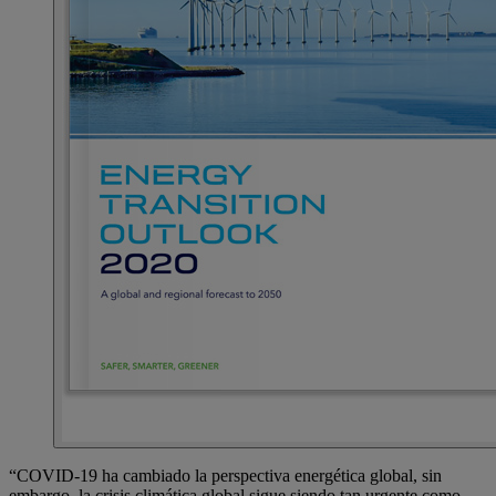
“COVID-19 ha cambiado la perspectiva energética global, sin
embargo, la crisis climática global sigue siendo tan urgente como