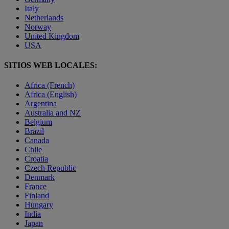
Italy
Netherlands
Norway
United Kingdom
USA
SITIOS WEB LOCALES:
Africa (French)
Africa (English)
Argentina
Australia and NZ
Belgium
Brazil
Canada
Chile
Croatia
Czech Republic
Denmark
France
Finland
Hungary
India
Japan