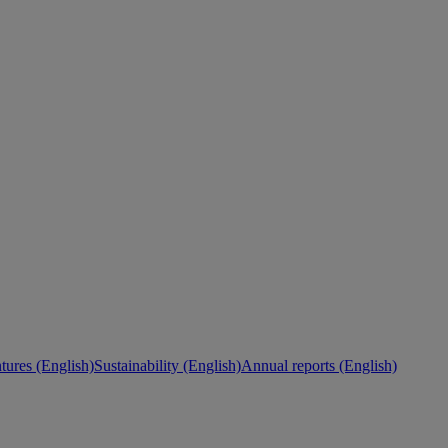
ures (English)
Sustainability (English)
Annual reports (English)