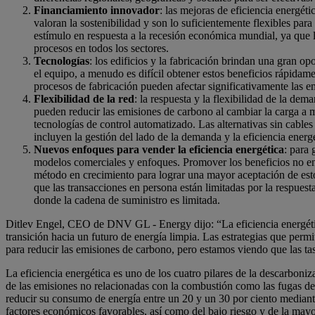
Financiamiento innovador
: las mejoras de eficiencia energét
valoran la sostenibilidad y son lo suficientemente flexibles p
estímulo en respuesta a la recesión económica mundial, ya que l
procesos en todos los sectores.
Tecnologías
: los edificios y la fabricación brindan una gran op
el equipo, a menudo es difícil obtener estos beneficios rápidam
procesos de fabricación pueden afectar significativamente las 
Flexibilidad de la red
: la respuesta y la flexibilidad de la de
pueden reducir las emisiones de carbono al cambiar la carga a 
tecnologías de control automatizado. Las alternativas sin cable
incluyen la gestión del lado de la demanda y la eficiencia energé
Nuevos enfoques para vender la eficiencia energética
: para 
modelos comerciales y enfoques. Promover los beneficios no ener
método en crecimiento para lograr una mayor aceptación de esto
que las transacciones en persona están limitadas por la respue
donde la cadena de suministro es limitada.
Ditlev Engel, CEO de DNV GL - Energy dijo: “La eficiencia energética 
transición hacia un futuro de energía limpia. Las estrategias que per
para reducir las emisiones de carbono, pero estamos viendo que las ta
La eficiencia energética es uno de los cuatro pilares de la descarboniz
de las emisiones no relacionadas con la combustión como las fugas de
reducir su consumo de energía entre un 20 y un 30 por ciento mediant
factores económicos favorables, así como del bajo riesgo y de la mayor