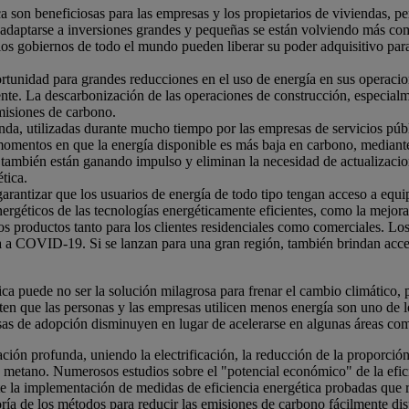
ica son beneficiosas para las empresas y los propietarios de viviendas, p
ara adaptarse a inversiones grandes y pequeñas se están volviendo más c
os gobiernos de todo el mundo pueden liberar su poder adquisitivo para
ortunidad para grandes reducciones en el uso de energía en sus operacion
ente. La descarbonización de las operaciones de construcción, especialme
emisiones de carbono.
manda, utilizadas durante mucho tiempo por las empresas de servicios pú
momentos en que la energía disponible es más baja en carbono, mediante 
s también están ganando impulso y eliminan la necesidad de actualizacion
tica.
garantizar que los usuarios de energía de todo tipo tengan acceso a equ
géticos de las tecnologías energéticamente eficientes, como la mejora 
s productos tanto para los clientes residenciales como comerciales. Lo
sta a COVID-19. Si se lanzan para una gran región, también brindan acce
puede no ser la solución milagrosa para frenar el cambio climático, pe
miten que las personas y las empresas utilicen menos energía son uno de
sas de adopción disminuyen en lugar de acelerarse en algunas áreas como
ación profunda, uniendo la electrificación, la reducción de la proporción
 metano. Numerosos estudios sobre el "potencial económico" de la efic
e la implementación de medidas de eficiencia energética probadas que 
ía de los métodos para reducir las emisiones de carbono fácilmente disp