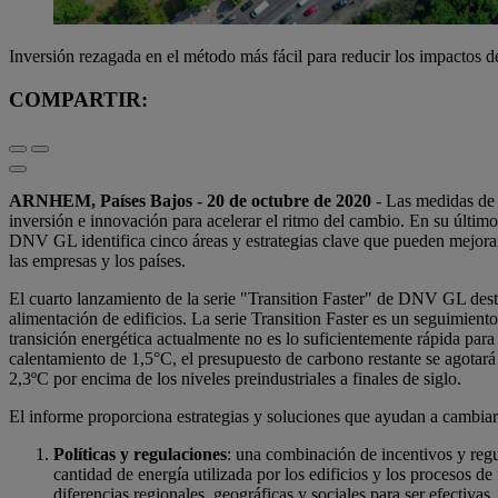
Inversión rezagada en el método más fácil para reducir los impactos d
COMPARTIR:
ARNHEM, Países Bajos - 20 de octubre de 2020
- Las medidas de e
inversión e innovación para acelerar el ritmo del cambio. En su último
DNV GL identifica cinco áreas y estrategias clave que pueden mejorar l
las empresas y los países.
El cuarto lanzamiento de la serie "Transition Faster" de DNV GL destac
alimentación de edificios. La serie Transition Faster es un seguimien
transición energética actualmente no es lo suficientemente rápida par
calentamiento de 1,5°C, el presupuesto de carbono restante se agotar
2,3ºC por encima de los niveles preindustriales a finales de siglo.
El informe proporciona estrategias y soluciones que ayudan a cambiar l
Políticas y regulaciones
: una combinación de incentivos y regul
cantidad de energía utilizada por los edificios y los procesos de
diferencias regionales, geográficas y sociales para ser efectivas.