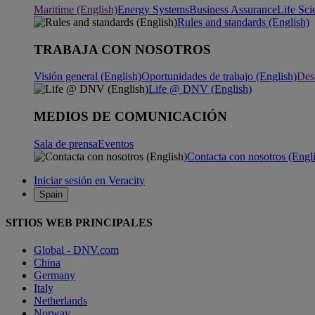
Maritime (English)
Energy Systems
Business Assurance
Life Sci
Rules and standards (English)
TRABAJA CON NOSOTROS
Visión general (English)
Oportunidades de trabajo (English)
Desa
Life @ DNV (English)
MEDIOS DE COMUNICACIÓN
Sala de prensa
Eventos
Contacta con nosotros (Engl
Iniciar sesión en Veracity
Spain
SITIOS WEB PRINCIPALES
Global - DNV.com
China
Germany
Italy
Netherlands
Norway