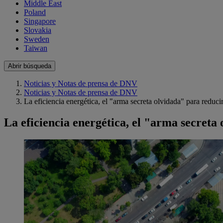
Middle East
Poland
Singapore
Slovakia
Sweden
Taiwan
Abrir búsqueda
Noticias y Notas de prensa de DNV
Noticias y Notas de prensa de DNV
La eficiencia energética, el "arma secreta olvidada" para reduci
La eficiencia energética, el "arma secreta