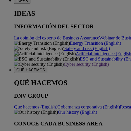
IDEAS
IDEAS
INFORMACIÓN DEL SECTOR
La opinión del experto de Business Assurance
Webinar de Busi
Energy Transition (English)
Safety and risk (English)
Artificial Intelligence (Englis
ESG and Sustainability (En
Cyber security (English)
QUÉ HACEMOS
QUÉ HACEMOS
DNV GROUP
Qué hacemos (English)
Gobernanza corporativa (English)
Resea
Our history (English)
CONOCE CADA BUSINESS AREA