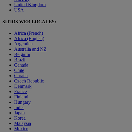
United Kingdom
USA
SITIOS WEB LOCALES:
Africa (French)
Africa (English)
Argentina
Australia and NZ
Belgium
Brazil
Canada
Chile
Croatia
Czech Republic
Denmark
France
Finland
Hungary
India
Japan
Korea
Malaysia
Mexico