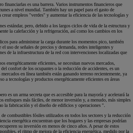
ero financiarlas es una barrera. Varios instrumentos financieros que
omunes a nivel mundial. También hay un papel para el gasto de
 crear empleos "verdes" y aumentar la eficiencia de las tecnologías y
es estándar, pero, debido a los largos ciclos de vida de la estructura y
nte la calefacción y la refrigeración, así como los cambios en los
blicos para administrar la carga durante los momentos pico, también
el uso de señales de precios y demanda, redes inteligentes y
es de la infraestructura de la red con intervenciones localizadas que
ipos energéticamente eficientes, se necesitan nuevos mercados,
del confort de los ocupantes o la reducción de accidentes, es un
s mercados en línea también están ganando terreno recientemente, ya
so a tecnologías y productos energéticamente eficientes en áreas
ro es un arma secreta que es accesible para la mayoría y acelerará la
 los enfoques más fáciles, de menor inversión y, a menudo, más simples
 la fabricación y el diseño de edificios y operaciones ".
 de combustibles fósiles utilizados en todos los sectores y la reducción
iencia energética encuentran que los hogares y las empresas podrían
recuperen su inversión en menos de cinco años. A pesar de estos
onibles, el ritmo de mejora de la eficiencia energética, medido por la