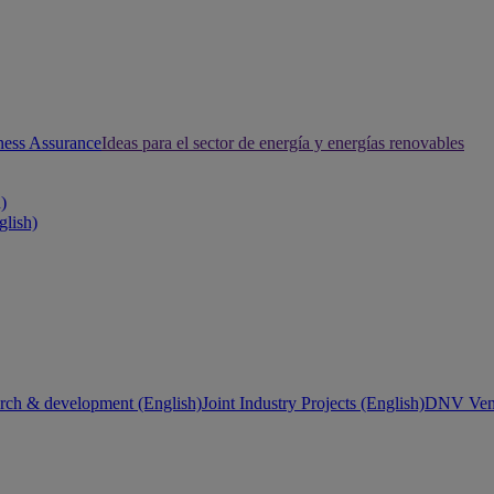
ness Assurance
Ideas para el sector de energía y energías renovables
h)
glish)
rch & development (English)
Joint Industry Projects (English)
DNV Vent