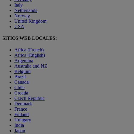
Italy
Netherlands
Norway
United Kingdom
USA
SITIOS WEB LOCALES:
Africa (French)
Africa (English)
Argentina
Australia and NZ
Belgium
Brazil
Canada
Chile
Croatia
Czech Republic
Denmark
France
Finland
Hungary
India
Japan