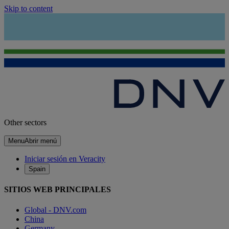
Skip to content
Other sectors
Menu
Abrir menú
Iniciar sesión en Veracity
Spain
SITIOS WEB PRINCIPALES
Global - DNV.com
China
Germany