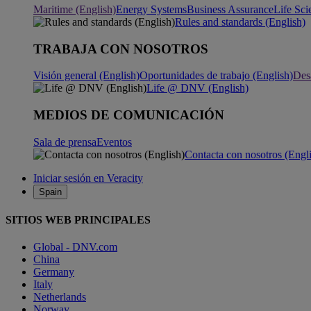
Maritime (English)
Energy Systems
Business Assurance
Life Sci
Rules and standards (English)
TRABAJA CON NOSOTROS
Visión general (English)
Oportunidades de trabajo (English)
Desa
Life @ DNV (English)
MEDIOS DE COMUNICACIÓN
Sala de prensa
Eventos
Contacta con nosotros (Engl
Iniciar sesión en Veracity
Spain
SITIOS WEB PRINCIPALES
Global - DNV.com
China
Germany
Italy
Netherlands
Norway