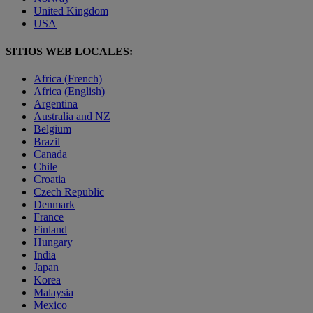
United Kingdom
USA
SITIOS WEB LOCALES:
Africa (French)
Africa (English)
Argentina
Australia and NZ
Belgium
Brazil
Canada
Chile
Croatia
Czech Republic
Denmark
France
Finland
Hungary
India
Japan
Korea
Malaysia
Mexico