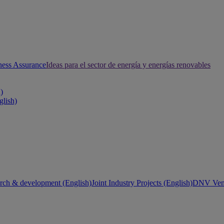
ness Assurance
Ideas para el sector de energía y energías renovables
h)
glish)
rch & development (English)
Joint Industry Projects (English)
DNV Vent