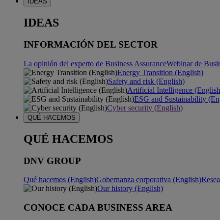
IDEAS
IDEAS
INFORMACIÓN DEL SECTOR
La opinión del experto de Business Assurance
Webinar de Busi
Energy Transition (English)
Safety and risk (English)
Artificial Intelligence (Englis
ESG and Sustainability (En
Cyber security (English)
QUÉ HACEMOS
QUÉ HACEMOS
DNV GROUP
Qué hacemos (English)
Gobernanza corporativa (English)
Resea
Our history (English)
CONOCE CADA BUSINESS AREA