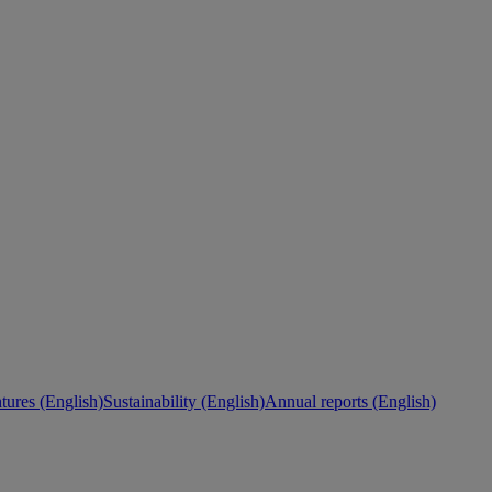
ures (English)
Sustainability (English)
Annual reports (English)