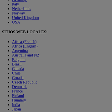
Italy
Netherlands
Norway
United Kingdom
USA
SITIOS WEB LOCALES:
Africa (French)
Africa (English)
Argentina
Australia and NZ
Belgium
Brazil
Canada
Chile
Croatia
Czech Republic
Denmark
France
Finland
Hungary
India
Japan